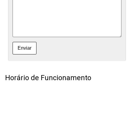
Horário de Funcionamento
ATENDIMENTO AO PÚBLICO
Segunda-feira a Sexta-feira
08:30 às 12:00 e das 13:00 às 16:00
Atendimento pelos membros do executivo
Quarta-feira
19:00 às 20:00